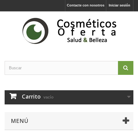
Contacte con nosotros
Iniciar sesión
Carrito
vacío
MENÚ