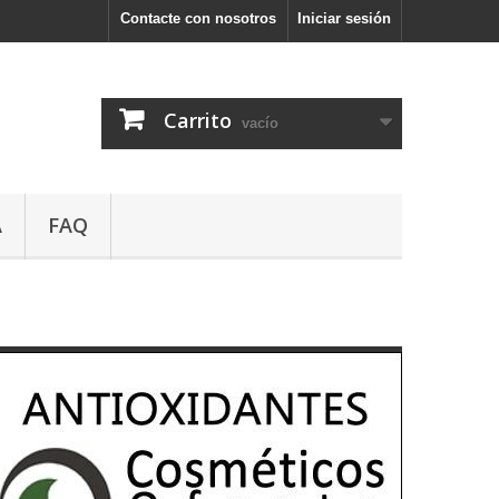
Contacte con nosotros
Iniciar sesión
Carrito
vacío
A
FAQ