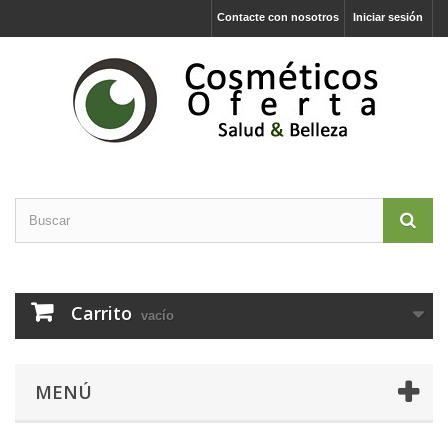
Contacte con nosotros
Iniciar sesión
Carrito
vacío
MENÚ