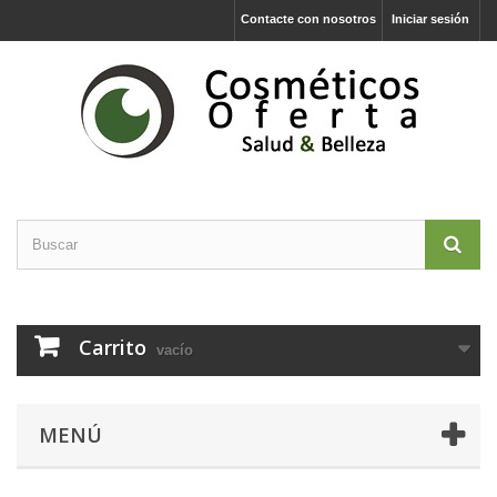
Contacte con nosotros
Iniciar sesión
Carrito
vacío
MENÚ